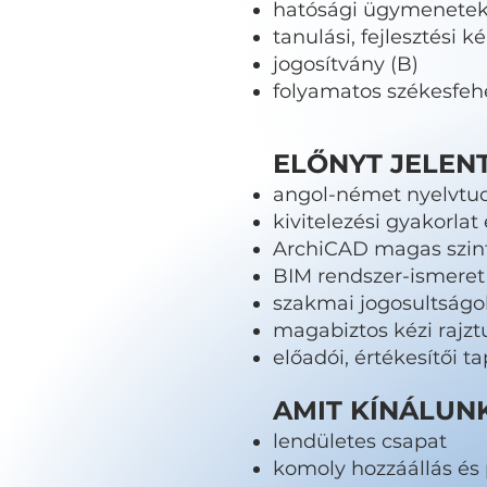
hatósági ügymenetek 
tanulási, fejlesztési k
jogosítvány (B)
folyamatos székesfe
ELŐNYT JELEN
angol-német nyelvtu
kivitelezési gyakorlat
ArchiCAD magas szin
BIM rendszer-ismeret
szakmai jogosultságok
magabiztos kézi rajz
előadói, értékesítői t
AMIT KÍNÁLUN
lendületes csapat
komoly hozzáállás és 