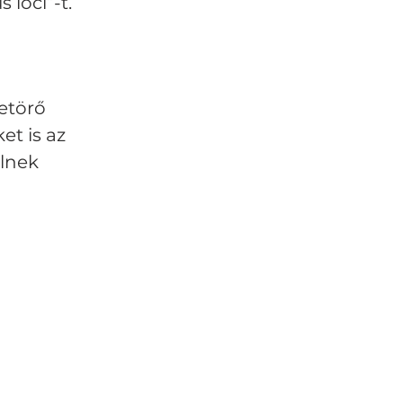
 loci”-t.
etörő
t is az
lnek