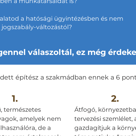
en a munkatársaidat is?
alatod a hatósági ügyintézésben és nem
r jogszabály-változástól?
gennel válaszoltál, ez még érdeke
edett építész a szakmádban ennek a 6 pont
1.
2.
, természetes
Átfogó, környezetba
yagok, amelyek nem
tervezési szemlélet, 
elhasználóra, de a
gazdagítjuk a körny