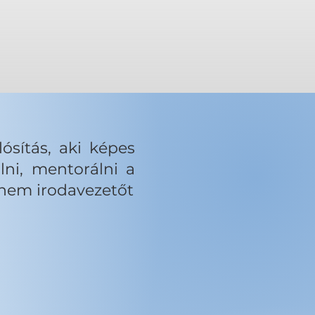
ósítás, aki képes
ni, mentorálni a
anem irodavezetőt