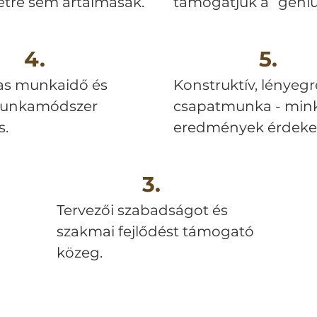
etre sem ártalmasak.
támogatjuk a “genius
4.
5.
s munkaidő és
Konstruktív, lényegr
munkamódszer
csapatmunka - minke
s.
eredmények érdeke
3.
Tervezői szabadságot és
szakmai fejlődést támogató
közeg.