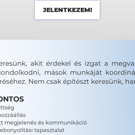
JELENTKEZEM!
eresünk, akit érdekel és izgat a megval
ondolkodni, mások munkáját koordinál
léréséhez. Nem csak építészt keresünk, h
ONTOS
ttség
hozzáállás
ott megjelenés és kommunikáció
lebonyolítási tapasztalat