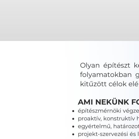
Olyan építészt k
folyamatokban g
kitűzött célok e
AMI NEKÜNK F
építészmérnöki végze
proaktív, konstruktív 
egyértelmű, határoz
projekt-szervezési és 