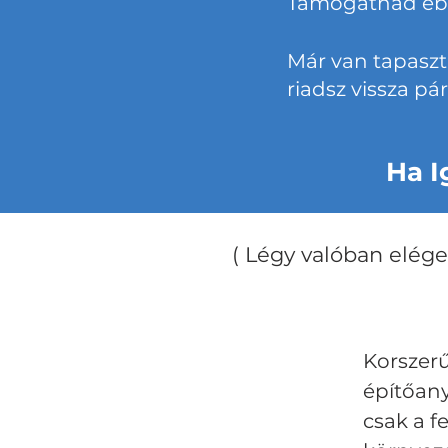
Támogatnád ebb
Már van tapaszt
riadsz vissza pá
Ha I
( Légy valóban elég
Korszerű
építőan
csak a f