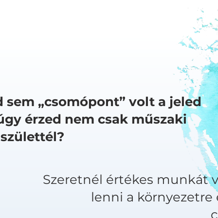
 sem „csomópont” volt a jeled
úgy érzed nem csak műszaki
 születtél?
Szeretnél értékes munkát v
lenni a környezetre 
c