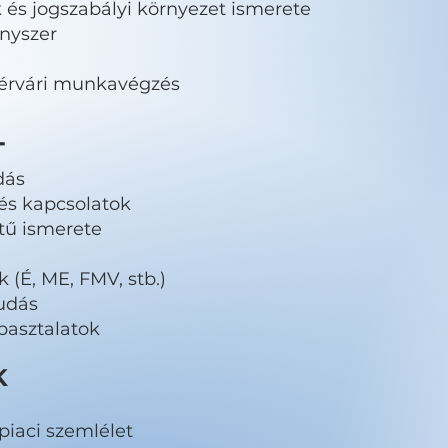
és jogszabályi környezet ismerete
ényszer
hérvári munkavégzés
T
dás
 és kapcsolatok
tű ismerete
 (É, ME, FMV, stb.)
tudás
apasztalatok
K
piaci szemlélet