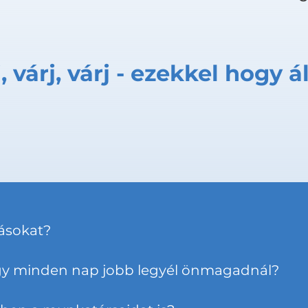
, várj, várj - ezekkel hogy á
vásokat?
ogy minden nap jobb legyél önmagadnál?