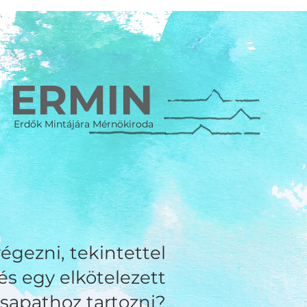
ERMIN
Erdők Mintájára Mérnökiroda
égezni, tekintettel
és egy elkötelezett
sapathoz tartozni?