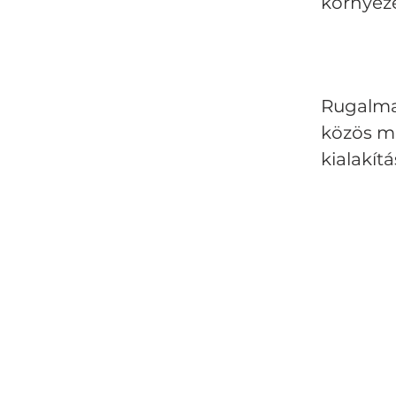
környez
Rugalma
közös 
kialakítá