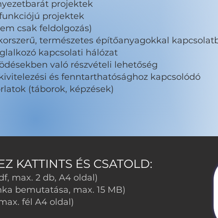
nyezetbarát projektek
 funkciójú projektek
nem csak feldolgozás)
orszerű, természetes építőanyagokkal kapcsolat
glalkozó kapcsolati hálózat
ödésekben való részvételi lehetőség
ivitelezési és fenntarthatósághoz kapcsolódó
rlatok (táborok, képzések)
Z KATTINTS ÉS CSATOLD:
f, max. 2 db, A4 oldal)
unka bemutatása, max. 15 MB)
max. fél A4 oldal)