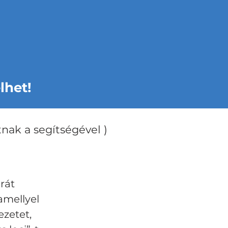
lhet!
nak a segítségével )
rát
amellyel
ezetet,