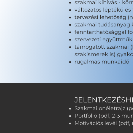
szakmai kihívás - kör
változatos léptékű és
tervezési lehetőség (
szakmai tudásanyag k
fenntarthatósággal fo
szervezeti együttműk
támogatott szakmai (k
szakismerek is) gyako
rugalmas munkaidő
JELENTKEZÉSHE
Szakmai önéletrajz (pd
Portfólió (pdf, 2-3 m
Motivációs levél (pdf, 