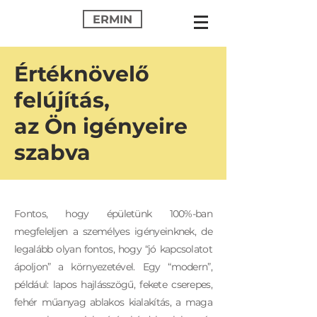
ERMIN
Értéknövelő
felújítás,
az Ön igényeire
szabva
Fontos, hogy épületünk 100%-ban
megfeleljen a személyes igényeinknek, de
legalább olyan fontos, hogy “jó kapcsolatot
ápoljon” a környezetével. Egy “modern”,
például: lapos hajlásszögű, fekete cserepes,
fehér műanyag ablakos kialakítás, a maga