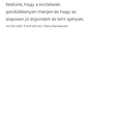
felelünk, hogy a kivitelezés
gördülékenyen menjen és hogy az
alaposan jó átgondolt és leírt igények,
műszaki tartalom ténylegesen
megvalósuljon. Tehát igény esetén,
rendszeres helyszíni jelenlétet tudunk
biztosítani, illetve munkanemektől
függően tudunk saját, illetve
partnercsapatot javasolni.
3.
Partnerkapcsolatok
biztosítása
Cégünket az egyedi megoldások