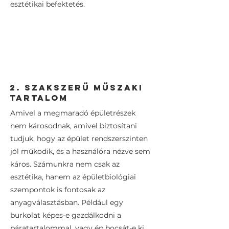
esztétikai befektetés.
2. szakszerű műszaki
tartalom
Amivel a megmaradó épületrészek
nem károsodnak, amivel biztosítani
tudjuk, hogy az épület rendszerszinten
jól működik, és a használóra nézve sem
káros. Számunkra nem csak az
esztétika, hanem az épületbiológiai
szempontok is fontosak az
anyagválasztásban. Például egy
burkolat képes-e gazdálkodni a
páratartalommal, vagy ép bocsát-e ki