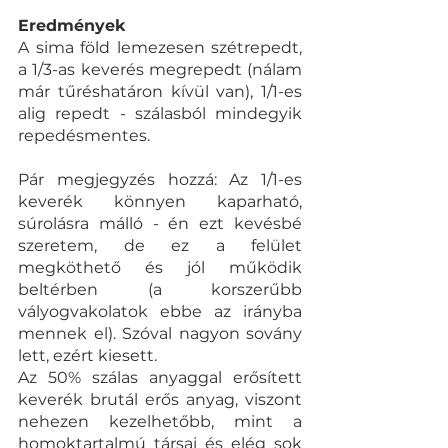
Eredmények
A sima föld lemezesen szétrepedt, 
a 1/3-as keverés megrepedt (nálam 
már tűréshatáron kívül van), 1/1-es 
alig repedt - szálasból mindegyik 
repedésmentes. 
Pár megjegyzés hozzá: Az 1/1-es 
keverék könnyen kaparható, 
súrolásra málló - én ezt kevésbé 
szeretem, de ez a felület 
megköthető és jól működik 
beltérben (a korszerűbb 
vályogvakolatok ebbe az irányba 
mennek el). Szóval nagyon sovány 
lett, ezért kiesett. 
Az 50% szálas anyaggal erősített 
keverék brutál erős anyag, viszont 
nehezen kezelhetőbb, mint a 
homoktartalmú társai és elég sok 