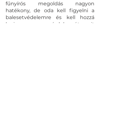
fűnyírós megoldás nagyon 
hatékony, de oda kell figyelni a 
balesetvédelemre és kell hozzá 
karizom - ez egy érdekes út, amit 
még bőven lehet hova fejleszteni.
https://video.wixstatic.com/video/5d1d6
9_cdc326f3688845d0a7fe3574085a92d5/
1080p/mp4/file.mp4
A durva tapasztás szépen szárad. 6 
cm vastagságban azért 
keletkeztek rajta repedések - én 
nem vagyok a repedések ellen, 
gyorsabban szárad az anyag, a 