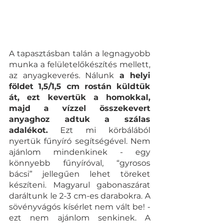
A tapasztásban talán a legnagyobb 
munka a felületelőkészítés mellett, 
az anyagkeverés. Nálunk 
a helyi 
földet 1,5/1,5 cm rostán küldtük 
át, ezt kevertük a homokkal, 
majd a vízzel összekevert 
anyaghoz adtuk a szálas 
adalékot.
 Ezt mi körbálából 
nyertük fűnyíró segítségével. Nem 
ajánlom mindenkinek - egy 
könnyebb fűnyíróval, “gyrosos 
bácsi” jellegűen lehet töreket 
készíteni. Magyarul gabonaszárat 
daráltunk le 2-3 cm-es darabokra. A 
sövényvágós kísérlet nem vált be! - 
ezt nem ajánlom senkinek. A 