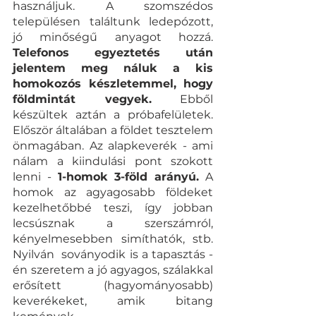
használjuk. A szomszédos 
településen találtunk ledepózott, 
jó minőségű anyagot hozzá. 
Telefonos egyeztetés után 
jelentem meg náluk a kis 
homokozós készletemmel, hogy 
földmintát vegyek.
 Ebből 
készültek aztán a próbafelületek. 
Először általában a földet tesztelem 
önmagában. Az alapkeverék - ami 
nálam a kiindulási pont szokott 
lenni - 
1-homok 3-föld arányú.
 A 
homok az agyagosabb földeket 
kezelhetőbbé teszi, így jobban 
lecsúsznak a szerszámról, 
kényelmesebben simíthatók, stb. 
Nyilván  soványodik is a tapasztás - 
én szeretem a jó agyagos, szálakkal 
erősített (hagyományosabb) 
keverékeket, amik bitang 