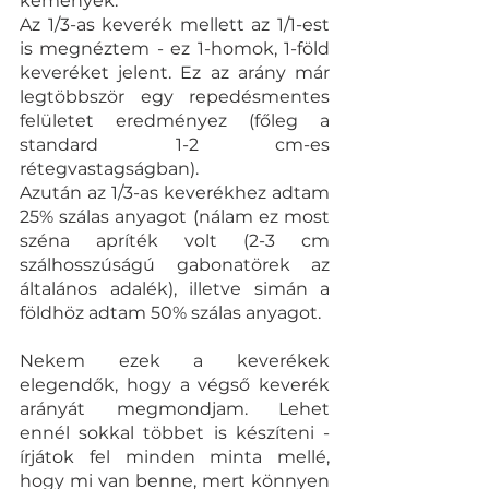
kemények. 
Az 1/3-as keverék mellett az 1/1-est 
is megnéztem - ez 1-homok, 1-föld 
keveréket jelent. Ez az arány már 
legtöbbször egy repedésmentes 
felületet eredményez (főleg a 
standard 1-2 cm-es 
rétegvastagságban). 
Azután az 1/3-as keverékhez adtam 
25% szálas anyagot (nálam ez most 
széna apríték volt (2-3 cm 
szálhosszúságú gabonatörek az 
általános adalék), illetve simán a 
földhöz adtam 50% szálas anyagot. 
Nekem ezek a keverékek 
elegendők, hogy a végső keverék 
arányát megmondjam. Lehet 
ennél sokkal többet is készíteni - 
írjátok fel minden minta mellé, 
hogy mi van benne, mert könnyen 