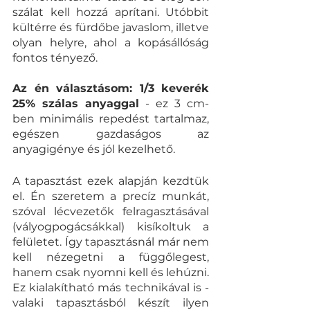
szálat kell hozzá aprítani. Utóbbit 
kültérre és fürdőbe javaslom, illetve 
olyan helyre, ahol a kopásállóság 
fontos tényező. 
Az én választásom: 1/3 keverék 
25% szálas anyaggal
 - ez 3 cm-
ben minimális repedést tartalmaz, 
egészen gazdaságos az 
anyagigénye és jól kezelhető. 
A tapasztást ezek alapján kezdtük 
el. Én szeretem a precíz munkát, 
szóval lécvezetők felragasztásával 
(vályogpogácsákkal) kisíkoltuk a 
felületet. Így tapasztásnál már nem 
kell nézegetni a függőlegest, 
hanem csak nyomni kell és lehúzni. 
Ez kialakítható más technikával is - 
valaki tapasztásból készít ilyen 