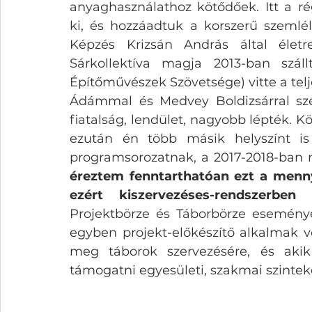
anyaghasználathoz kötődőek. Itt a ré
ki, és hozzáadtuk a korszerű szemlé
Képzés Krizsán András által élet
Sárkollektíva magja 2013-ban szál
Építőművészek Szövetsége) vitte a tel
Ádámmal és Medvey Boldizsárral szé
fiatalság, lendület, nagyobb lépték. Kö
ezután én több másik helyszínt is 
programsorozatnak, a 2017-2018-ban m
éreztem fenntarthatóan ezt a menny
ezért kiszervezéses-rendszerben
Projektbörze és Táborbörze eseménye
egyben projekt-előkészítő alkalmak vol
meg táborok szervezésére, és akik
támogatni egyesületi, szakmai szintek