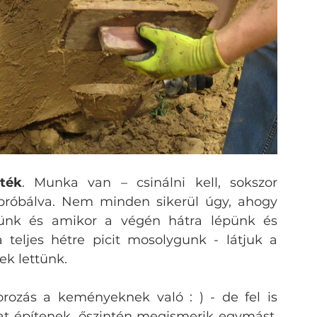
ték
. Munka van – csinálni kell, sokszor 
 próbálva. Nem minden sikerül úgy, ahogy 
jtünk és amikor a végén hátra lépünk és 
eljes hétre picit mosolygunk - látjuk a 
ek lettünk.
rozás a keményeknek való : ) - de fel is 
at építenek, őszintén megismerik egymást, 