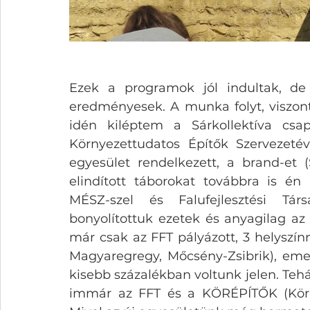
Ezek a programok jól indultak, de
eredményesek. A munka folyt, viszon
idén kiléptem a Sárkollektíva csap
Környezettudatos Építők Szervezetév
egyesület rendelkezett, a brand-et (
elindított táborokat továbbra is én
MÉSZ-szel és Falufejlesztési Tár
bonyolítottuk ezetek és anyagilag a
már csak az FFT pályázott, 3 helyszín
Magyaregregy, Mőcsény-Zsibrik), emelle
kisebb százalékban voltunk jelen. Teh
immár az FFT és a KÖRÉPÍTŐK (Környe