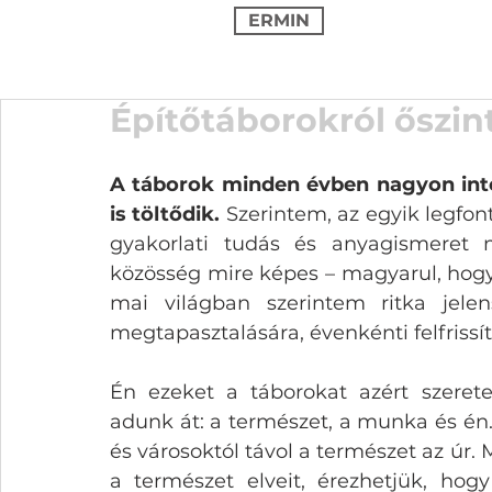
ERMIN
Építőtáborokról őszint
A táborok minden évben nagyon inten
is töltődik.
 Szerintem, az egyik legfon
gyakorlati tudás és anyagismeret m
közösség mire képes – magyarul, hogy 
mai világban szerintem ritka jel
megtapasztalására, évenkénti felfrissít
Én ezeket a táborokat azért szerete
adunk át: a természet, a munka és én. 
és városoktól távol a természet az úr.
a természet elveit, érezhetjük, hogy