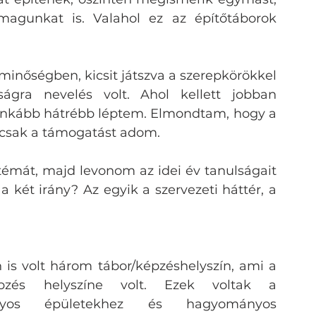
agunkat is. Valahol ez az építőtáborok 
inőségben, kicsit játszva a szerepkörökkel 
gra nevelés volt. Ahol kellett jobban 
inkább hátrébb léptem. Elmondtam, hogy a 
n csak a támogatást adom. 
témát, majd levonom az idei év tanulságait 
z a két irány? Az egyik a szervezeti háttér, a 
n is volt három tábor/képzéshelyszín, ami a 
zés helyszíne volt. Ezek voltak a 
yos épületekhez és hagyományos 