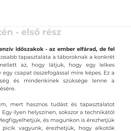
én - első rész
zív időszakok - az ember elfárad, de fel 
tosabb tapasztalata a táboroknak a konkrét 
ellett az, hogy látjuk, hogy egy lelkes 
egy csapat összefogással mire képes. Ez a 
enség és mindenkinek szüksége lenne a 
ésére. 
m, mert hasznos tudást és tapasztalatot 
Egy ilyen helyszínen, sokszor a technikától 
 Megfigyelhetjük, és magunkon is érezhetjük 
 picik vagyunk, érezhetjük, hogy alkotók 