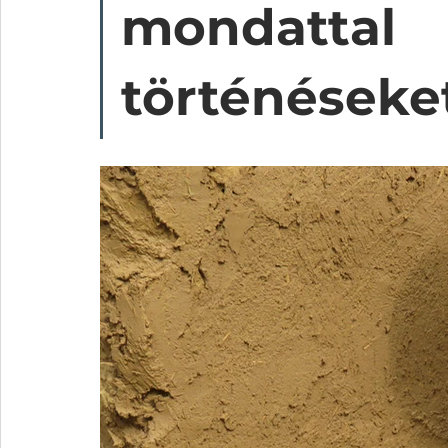
mondattal 
történéseket