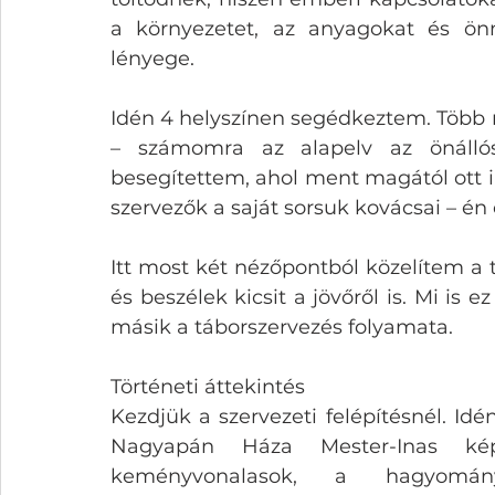
a környezetet, az anyagokat és önm
lényege. 
Idén 4 helyszínen segédkeztem. Több m
– számomra az alapelv az önállósá
besegítettem, ahol ment magától ott 
szervezők a saját sorsuk kovácsai – é
Itt most két nézőpontból közelítem a 
és beszélek kicsit a jövőről is. Mi is e
másik a táborszervezés folyamata. 
Történeti áttekintés
Kezdjük a szervezeti felépítésnél. Idé
Nagyapán Háza Mester-Inas kép
keményvonalasok, a hagyomán