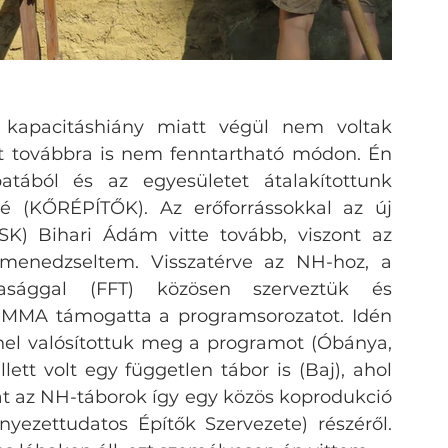
 kapacitáshiány miatt végül nem voltak 
t továbbra is nem fenntartható módon. Én 
atából és az egyesületet átalakítottunk 
é (KŐRÉPÍTŐK). Az erőforrássokkal az új 
SK) Bihari Ádám vitte tovább, viszont az 
 menedzseltem. Visszatérve az NH-hoz, a 
sasággal (FFT) közösen szerveztük és 
z MMA támogatta a programsorozatot. Idén 
nel valósítottuk meg a programot (Óbánya, 
tt volt egy független tábor is (Baj), ahol 
át az NH-táborok így egy közös koprodukció 
zettudatos Építők Szervezete) részéről. 