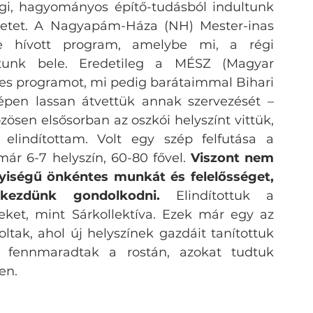
gi, hagyományos építő-tudásból indultunk 
letet. A Nagyapám-Háza (NH) Mester-inas 
re hívott program, amelybe mi, a régi 
ltunk bele. Eredetileg a MÉSZ (Magyar 
jes programot, mi pedig barátaimmal Bihari 
pen lassan átvettük annak szervezését – 
zösen elsősorban az oszkói helyszínt vittük, 
elindítottam. Volt egy szép felfutása a 
ár 6-7 helyszín, 60-80 fővel. 
Viszont nem 
iségű önkéntes munkát és felelősséget, 
 kezdünk gondolkodni.
 Elindítottuk a 
ket, mint Sárkollektíva. Ezek már egy az 
tak, ahol új helyszínek gazdáit tanítottuk 
 fennmaradtak a rostán, azokat tudtuk 
en. 