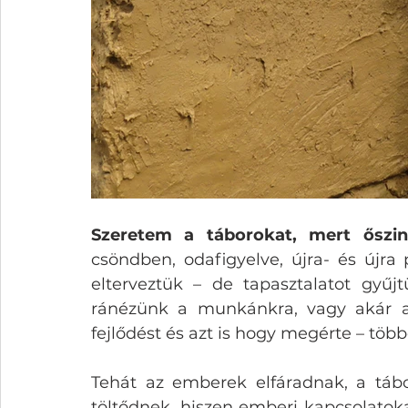
Szeretem a táborokat, mert őszin
csöndben, odafigyelve, újra- és újra
elterveztük – de tapasztalatot gyű
ránézünk a munkánkra, vagy akár a t
fejlődést és azt is hogy megérte – több
Tehát az emberek elfáradnak, a tábo
töltődnek, hiszen emberi kapcsolatok